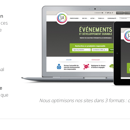
on
 ces
e
e
al
te
l que
Nous optimisons nos sites dans 3 formats : o