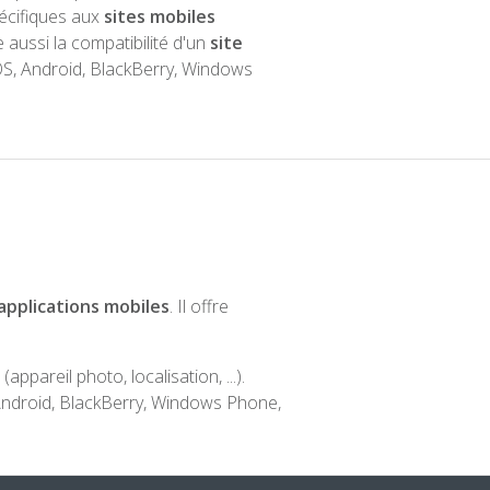
pécifiques aux
sites mobiles
re aussi la compatibilité d'un
site
iOS, Android, BlackBerry, Windows
pplications mobiles
. Il offre
ppareil photo, localisation, ...).
 Android, BlackBerry, Windows Phone,