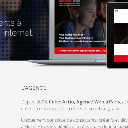
ents à
 internet.
L'AGENCE
Depuis 2008,
CoherActio, Agence Web à Paris
, a
création et la réalisation de leurs projets digitaux.
Uniquement constitué de consultants, créatifs et d
collectif d’experts dédiés à la réussite de leur stratég