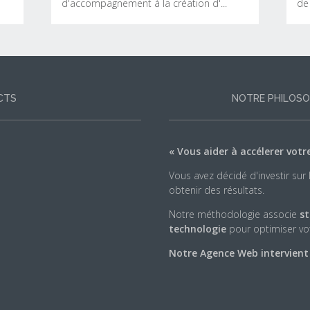
d'accompagnement à la création d'...
de 
Business Story
Business Story est un site Internet
Vo
d'accompagnement à la création
de
CTS
NOTRE PHILOSO
d'entretprise de l'Ordre des Experts
Ce
Comptables.
d'
In
« Vous aider à accélerer votr
ac
Vous avez décidé d'investir sur
obtenir des résultats.
Notre méthodologie associe
st
TE
LIRE LA SUITE
technologie
pour optimiser vot
Notre Agence Web intervient su