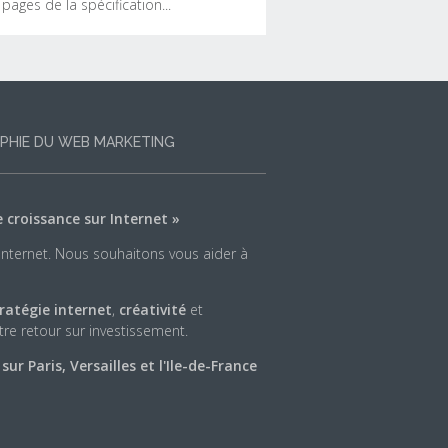
pages de la spécification...
Accessbilite : ARIA facile
us n'avez le temps de lire les dizaines
 pages de la spécification ARIA ?
PHIE DU WEB MARKETING
t article recense des sources
information pratique pour créerr un site
ternet ou une application web riche et
e croissance sur Internet »
cessible aux personnes handicapées.
 Internet. Nous souhaitons vous aider à
ratégie internet
,
créativité
et
LIRE LA SUITE
re retour sur investissement.
r Paris, Versailles et l'Ile-de-France