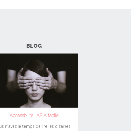
BLOG
Accessbilite : ARIA facile
us n'avez le temps de lire les dizaines