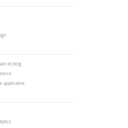
ign
te et blog
merce
 applicative
lytics